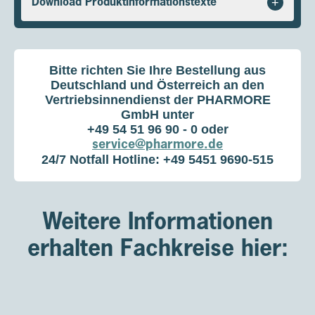
+
Download Produktinformationstexte
Risikofaktoren
EINE DURCH HOCHDOSIERTES MTX*
Bitte richten Sie Ihre Bestellung aus
INDUZIERTE NEPHROTOXIZITÄT
Deutschland und Österreich an den
Vertriebsinnendienst der PHARMORE
GmbH unter
Kann zu einer verzögerten MTX*-Elimination führen
+49 54 51 96 90 - 0
oder
Dies führt zu anhaltenden erhöhten MTX*-
service@pharmore.de
1
Plasmakonzentrationen
24/7 Notfall Hotline:
+49 5451 9690-515
Weitere Informationen
erhalten Fachkreise hier:
Einige Patient:innen können
RISIKOFAKTOREN
FÜR EINE
VERZÖGERTE MTX*-ELIMINATION
2,3
AUFWEISEN